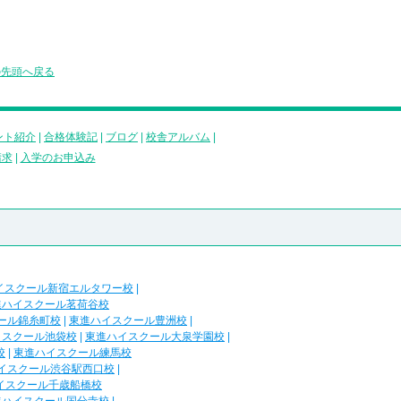
の先頭へ戻る
ント紹介
|
合格体験記
|
ブログ
|
校舎アルバム
|
請求
|
入学のお申込み
イスクール新宿エルタワー校
|
進ハイスクール茗荷谷校
ール錦糸町校
|
東進ハイスクール豊洲校
|
イスクール池袋校
|
東進ハイスクール大泉学園校
|
校
|
東進ハイスクール練馬校
イスクール渋谷駅西口校
|
イスクール千歳船橋校