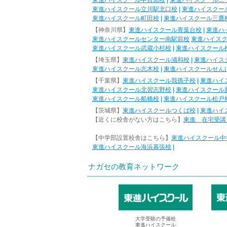
東進ハイスクール中目黒校
|
東進ハイスクール二
東進ハイスクール立川駅北口校
|
東進ハイスクー
東進ハイスクール町田校
|
東進ハイスクール三鷹
【神奈川県】
東進ハイスクール青葉台校
|
東進ハ
東進ハイスクールセンター南駅前校
東進ハイス
東進ハイスクール武蔵小杉校
|
東進ハイスクール
【埼玉県】
東進ハイスクール浦和校
|
東進ハイス
東進ハイスクール志木校
|
東進ハイスクールせん
【千葉県】
東進ハイスクール我孫子校
|
東進ハイ
東進ハイスクール北習志野校
|
東進ハイスクール
東進ハイスクール船橋校
|
東進ハイスクール松戸
【茨城県】
東進ハイスクールつくば校
|
東進ハイ
【近くに校舎がない方はこちら】
東進 在宅受講
【中学部設置校舎はこちら】
東進ハイスクール中
東進ハイスクール海浜幕張校
|
ナガセの教育ネットワーク
大学受験の予備校
東進ハイスクール