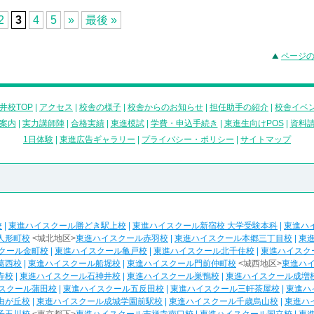
2
3
4
5
»
最後 »
ページ
井校TOP
|
アクセス
|
校舎の様子
|
校舎からのお知らせ
|
担任助手の紹介
|
校舎イベ
案内
|
実力講師陣
|
合格実績
|
東進模試
|
学費・申込手続き
|
東進生向けPOS
|
資料
1日体験
|
東進広告ギャラリー
|
プライバシー・ポリシー
|
サイトマップ
校
|
東進ハイスクール勝どき駅上校
|
東進ハイスクール新宿校 大学受験本科
|
東進ハ
人形町校
<城北地区>
東進ハイスクール赤羽校
|
東進ハイスクール本郷三丁目校
|
東
クール金町校
|
東進ハイスクール亀戸校
|
東進ハイスクール北千住校
|
東進ハイスク
葛西校
|
東進ハイスクール船堀校
|
東進ハイスクール門前仲町校
<城西地区>
東進ハ
寺校
|
東進ハイスクール石神井校
|
東進ハイスクール巣鴨校
|
東進ハイスクール成増
スクール蒲田校
|
東進ハイスクール五反田校
|
東進ハイスクール三軒茶屋校
|
東進ハ
由が丘校
|
東進ハイスクール成城学園前駅校
|
東進ハイスクール千歳烏山校
|
東進ハ