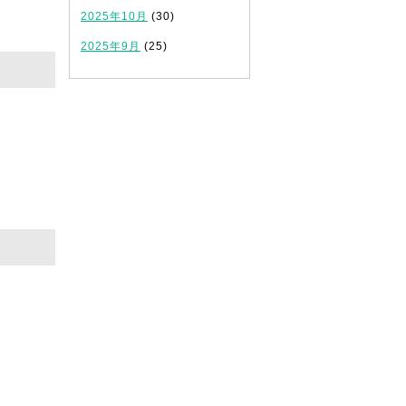
2025年10月
(30)
2025年9月
(25)