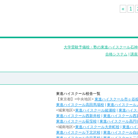
«
1
大学受験予備校・塾の東進ハイスクール石神
合格システム
|
講座
東進ハイスクール校舎一覧
【東京都】<中央地区>
東進ハイスクール市ヶ谷
東進ハイスクール高田馬場校
|
東進ハイスクール
<城東地区>
東進ハイスクール綾瀬校
|
東進ハイス
東進ハイスクール西新井校
|
東進ハイスクール西
東進ハイスクール荻窪校
|
東進ハイスクール高円
<城南地区>
東進ハイスクール大井町校
|
東進ハイ
東進ハイスクール下北沢校
|
東進ハイスクール自