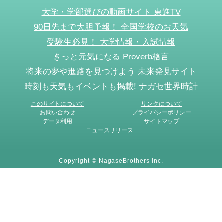
大学・学部選びの動画サイト 東進TV
90日先まで大胆予報！ 全国学校のお天気
受験生必見！ 大学情報・入試情報
きっと元気になる Proverb格言
将来の夢や進路を見つけよう 未来発見サイト
時刻も天気もイベントも掲載! ナガセ世界時計
このサイトについて
リンクについて
お問い合わせ
プライバシーポリシー
データ利用
サイトマップ
ニュースリリース
Copyright © NagaseBrothers Inc.