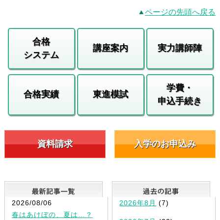
ページの先頭へ戻る
合格
講座案内
実力講師陣
システム
学費・
合格実績
東進模試
申込手続き
資料請求
入学のお申込み
最新記事一覧
2026/08/06
2026年8月
(7)
春はあけぼの、夏は…？