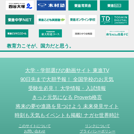
教育力こそが、国力だと思う。
大学・学部選びの動画サイト 東進TV
90日先まで大胆予報！ 全国学校のお天気
受験生必見！ 大学情報・入試情報
きっと元気になる Proverb格言
将来の夢や進路を見つけよう 未来発見サイト
時刻も天気もイベントも掲載! ナガセ世界時計
このサイトについて
リンクについて
お問い合わせ
プライバシーポリシー