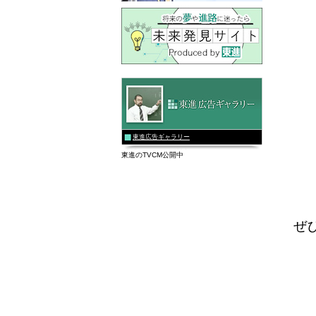
東進広告ギャラリー
東進のTVCM公開中
ぜ