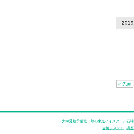
20
« 先頭
大学受験予備校・塾の東進ハイスクール石神
合格システム
|
講座