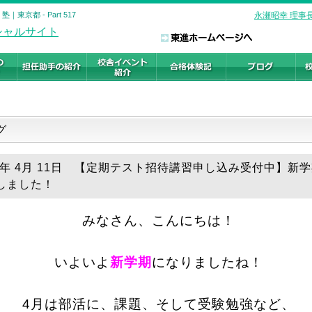
京都 - Part 517
永瀬昭幸 理事
ログ
19年 4月 11日 【定期テスト招待講習申し込み受付中】新
しました！
みなさん、こんにちは！
いよいよ
新学期
になりましたね！
4月は部活に、課題、そして受験勉強など、