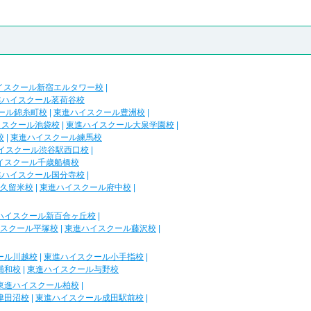
イスクール新宿エルタワー校
|
進ハイスクール茗荷谷校
ール錦糸町校
|
東進ハイスクール豊洲校
|
イスクール池袋校
|
東進ハイスクール大泉学園校
|
校
|
東進ハイスクール練馬校
イスクール渋谷駅西口校
|
イスクール千歳船橋校
進ハイスクール国分寺校
|
久留米校
|
東進ハイスクール府中校
|
ハイスクール新百合ヶ丘校
|
スクール平塚校
|
東進ハイスクール藤沢校
|
ール川越校
|
東進ハイスクール小手指校
|
浦和校
|
東進ハイスクール与野校
東進ハイスクール柏校
|
津田沼校
|
東進ハイスクール成田駅前校
|