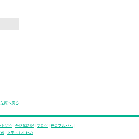
の先頭へ戻る
ント紹介
|
合格体験記
|
ブログ
|
校舎アルバム
|
請求
|
入学のお申込み