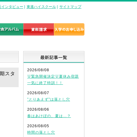
長インタビュー
|
東進ハイスクール
|
サイトマップ
最新記事一覧
2026/08/08
学期スタ
💡緊急開催決定💡夏休み宿題
一気に終了特訓！！
2026/08/07
”とりあえず”は落とし穴
2026/08/06
春はあけぼの、夏は…？
2026/08/05
時間の落とし穴