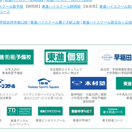
スクール取手校
【静岡県】
東進ハイスクール静岡校
【奈良県】
東進ハイスクール奈
コース
学部吉祥寺南口校
|
東進ハイスクール勝どき駅上校
|
東進ハイスクール新百合ヶ丘校
大学入試の
完全個別カリキュラムで
総合型・学校推薦型選
東進衛星予備校
成績を大巾に伸ばす
大学受験の早稲田
たスイミング
イトマンスポーツスクエアなら
阪神地区・大阪北摂に展開
小中高生の
水泳教室
あなたにぴったりが見つかる
小中高生の塾・現役予備校
東
個別指導
校
東進ビジネススクール
東進中学NET
東大特進コース
東進デジタル
ユニバーシティ