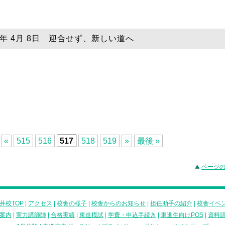
19年 4月 8日 迎合せず、新しい道へ
«
515
516
517
518
519
»
最後 »
ページ
井校TOP
|
アクセス
|
校舎の様子
|
校舎からのお知らせ
|
担任助手の紹介
|
校舎イベ
案内
|
実力講師陣
|
合格実績
|
東進模試
|
学費・申込手続き
|
東進生向けPOS
|
資料