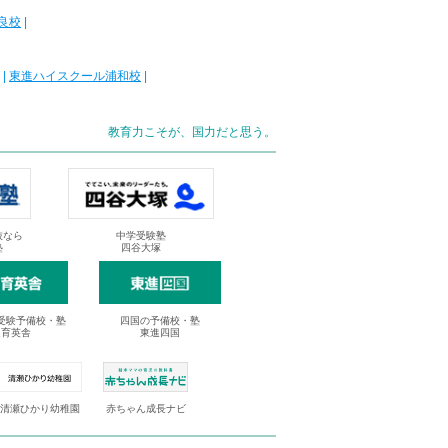
良校
|
|
東進ハイスクール浦和校
|
教育力こそが、国力だと思う。
抜なら
中学受験塾
塾
四谷大塚
受験予備校・塾
四国の予備校・塾
進育英舎
東進四国
清瀬ひかり幼稚園
赤ちゃん成長ナビ