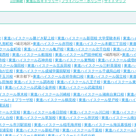
1日体験
|
東進広告ギャラリー
|
プライバシー・ポリシー
|
サイトマップ
校
|
東進ハイスクール勝どき駅上校
|
東進ハイスクール新宿校 大学受験本科
|
東進ハ
人形町校
<城北地区>
東進ハイスクール赤羽校
|
東進ハイスクール本郷三丁目校
|
東
クール金町校
|
東進ハイスクール亀戸校
|
東進ハイスクール北千住校
|
東進ハイスク
葛西校
|
東進ハイスクール船堀校
|
東進ハイスクール門前仲町校
<城西地区>
東進ハ
寺校
|
東進ハイスクール石神井校
|
東進ハイスクール巣鴨校
|
東進ハイスクール成増
スクール蒲田校
|
東進ハイスクール五反田校
|
東進ハイスクール三軒茶屋校
|
東進ハ
由が丘校
|
東進ハイスクール成城学園前駅校
|
東進ハイスクール千歳烏山校
|
東進ハ
子玉川校
<東京都下>
東進ハイスクール吉祥寺南口校
|
東進ハイスクール国立校
|
東
ル田無校
東進ハイスクール調布校
|
東進ハイスクール八王子校
|
東進ハイスクール東
校
|
東進ハイスクール武蔵小金井校
|
東進ハイスクール武蔵境校
|
イスクール厚木校
|
東進ハイスクール川崎校
|
東進ハイスクール湘南台東口校
|
東進
クールたまプラーザ校
|
東進ハイスクール鶴見校
|
東進ハイスクール登戸校
|
東進ハイ
横浜校
|
クール大宮校
|
東進ハイスクール春日部校
|
東進ハイスクール川口校
|
東進ハイスク
げん台校
|
東進ハイスクール草加校
|
東進ハイスクール所沢校
|
東進ハイスクール南
スクール市川駅前校
|
東進ハイスクール稲毛海岸校
|
東進ハイスクール海浜幕張校
|
新浦安校
|
東進ハイスクール新松戸校
|
東進ハイスクール千葉校
|
東進ハイスクール
校
|
東進ハイスクール南柏校
|
東進ハイスクール八千代台校