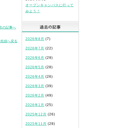
オープンキャンパスに行って
みよう！
過去の記事
次の記事へ
2026年8月
(7)
の先頭へ戻る
2026年7月
(22)
2026年6月
(29)
2026年5月
(28)
2026年4月
(26)
2026年3月
(39)
2026年2月
(49)
2026年1月
(25)
2025年12月
(26)
2025年11月
(28)