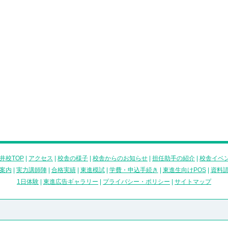
井校TOP
|
アクセス
|
校舎の様子
|
校舎からのお知らせ
|
担任助手の紹介
|
校舎イベ
案内
|
実力講師陣
|
合格実績
|
東進模試
|
学費・申込手続き
|
東進生向けPOS
|
資料
1日体験
|
東進広告ギャラリー
|
プライバシー・ポリシー
|
サイトマップ