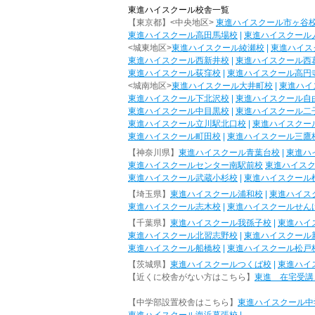
東進ハイスクール校舎一覧
【東京都】<中央地区>
東進ハイスクール市ヶ谷
東進ハイスクール高田馬場校
|
東進ハイスクール
<城東地区>
東進ハイスクール綾瀬校
|
東進ハイス
東進ハイスクール西新井校
|
東進ハイスクール西
東進ハイスクール荻窪校
|
東進ハイスクール高円
<城南地区>
東進ハイスクール大井町校
|
東進ハイ
東進ハイスクール下北沢校
|
東進ハイスクール自
東進ハイスクール中目黒校
|
東進ハイスクール二
東進ハイスクール立川駅北口校
|
東進ハイスクー
東進ハイスクール町田校
|
東進ハイスクール三鷹
【神奈川県】
東進ハイスクール青葉台校
|
東進ハ
東進ハイスクールセンター南駅前校
東進ハイス
東進ハイスクール武蔵小杉校
|
東進ハイスクール
【埼玉県】
東進ハイスクール浦和校
|
東進ハイス
東進ハイスクール志木校
|
東進ハイスクールせん
【千葉県】
東進ハイスクール我孫子校
|
東進ハイ
東進ハイスクール北習志野校
|
東進ハイスクール
東進ハイスクール船橋校
|
東進ハイスクール松戸
【茨城県】
東進ハイスクールつくば校
|
東進ハイ
【近くに校舎がない方はこちら】
東進 在宅受講
【中学部設置校舎はこちら】
東進ハイスクール中