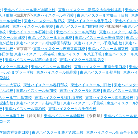
校
|
東進ハイスクール勝どき駅上校
|
東進ハイスクール新宿校 大学受験本科
|
東進ハ
人形町校
<城北地区>
東進ハイスクール赤羽校
|
東進ハイスクール本郷三丁目校
|
東
クール金町校
|
東進ハイスクール亀戸校
|
東進ハイスクール北千住校
|
東進ハイスク
葛西校
|
東進ハイスクール船堀校
|
東進ハイスクール門前仲町校
<城西地区>
東進ハ
寺校
|
東進ハイスクール石神井校
|
東進ハイスクール巣鴨校
|
東進ハイスクール成増
スクール蒲田校
|
東進ハイスクール五反田校
|
東進ハイスクール三軒茶屋校
|
東進ハ
由が丘校
|
東進ハイスクール成城学園前駅校
|
東進ハイスクール千歳烏山校
|
東進ハ
子玉川校
<東京都下>
東進ハイスクール吉祥寺南口校
|
東進ハイスクール国立校
|
東
ル田無校
東進ハイスクール調布校
|
東進ハイスクール八王子校
|
東進ハイスクール東
校
|
東進ハイスクール武蔵小金井校
|
東進ハイスクール武蔵境校
|
イスクール厚木校
|
東進ハイスクール川崎校
|
東進ハイスクール湘南台東口校
|
東進
クールたまプラーザ校
|
東進ハイスクール鶴見校
|
東進ハイスクール登戸校
|
東進ハイ
横浜校
|
クール大宮校
|
東進ハイスクール春日部校
|
東進ハイスクール川口校
|
東進ハイスク
げん台校
|
東進ハイスクール草加校
|
東進ハイスクール所沢校
|
東進ハイスクール南
スクール市川駅前校
|
東進ハイスクール稲毛海岸校
|
東進ハイスクール海浜幕張校
|
新浦安校
|
東進ハイスクール新松戸校
|
東進ハイスクール千葉校
|
東進ハイスクール
校
|
東進ハイスクール南柏校
|
東進ハイスクール八千代台校
スクール取手校
【静岡県】
東進ハイスクール静岡校
【奈良県】
東進ハイスクール奈
コース
学部吉祥寺南口校
|
東進ハイスクール勝どき駅上校
|
東進ハイスクール新百合ヶ丘校