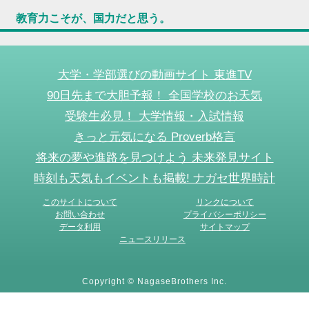
教育力こそが、国力だと思う。
大学・学部選びの動画サイト 東進TV
90日先まで大胆予報！ 全国学校のお天気
受験生必見！ 大学情報・入試情報
きっと元気になる Proverb格言
将来の夢や進路を見つけよう 未来発見サイト
時刻も天気もイベントも掲載! ナガセ世界時計
このサイトについて
リンクについて
お問い合わせ
プライバシーポリシー
データ利用
サイトマップ
ニュースリリース
Copyright © NagaseBrothers Inc.