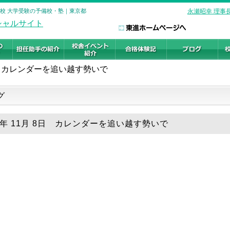
井校 大学受験の予備校・塾｜東京都
永瀬昭幸 理事
カレンダーを追い越す勢いで
グ
25年 11月 8日 カレンダーを追い越す勢いで