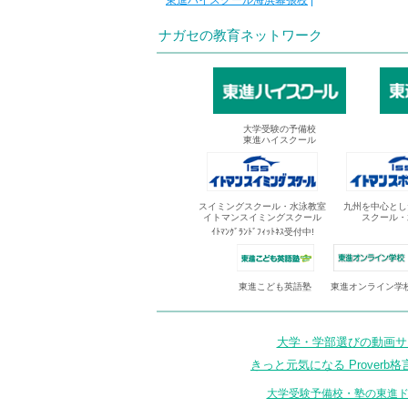
東進ハイスクール海浜幕張校
|
ナガセの教育ネットワーク
大学受験の予備校
東進ハイスクール
スイミングスクール・水泳教室
九州を中心とし
イトマンスイミングスクール
スクール・
ｲﾄﾏﾝｸﾞﾗﾝﾄﾞﾌｨｯﾄﾈｽ受付中!
東進オンライン学
東進こども英語塾
大学・学部選びの動画サイ
きっと元気になる Proverb格
大学受験予備校・塾の東進ド