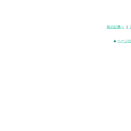
前の記事へ
|
ページ