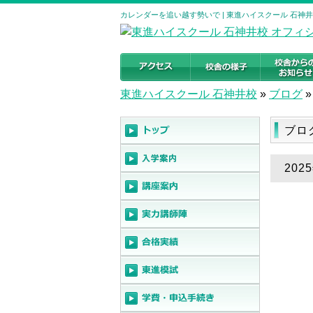
カレンダーを追い越す勢いで | 東進ハイスクール 石神
東進ハイスクール 石神井校
»
ブログ
»
ブロ
20