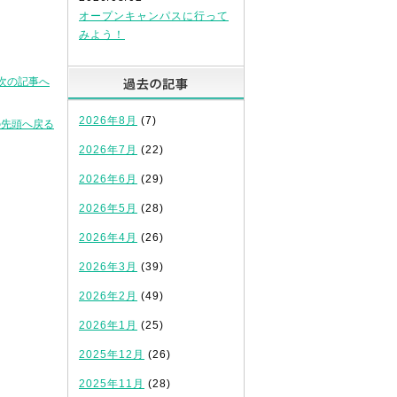
オープンキャンパスに行って
みよう！
過去の記事
次の記事へ
2026年8月
(7)
の先頭へ戻る
2026年7月
(22)
2026年6月
(29)
2026年5月
(28)
2026年4月
(26)
2026年3月
(39)
2026年2月
(49)
2026年1月
(25)
2025年12月
(26)
2025年11月
(28)