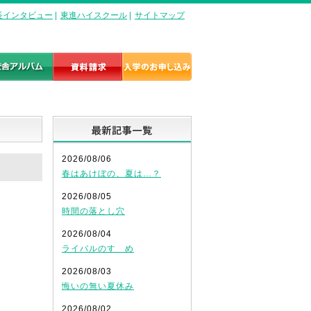
長インタビュー
|
東進ハイスクール
|
サイトマップ
最新記事一覧
2026/08/06
春はあけぼの、夏は…？
2026/08/05
時間の落とし穴
2026/08/04
ライバルのすゝめ
2026/08/03
悔いの無い夏休み
2026/08/02