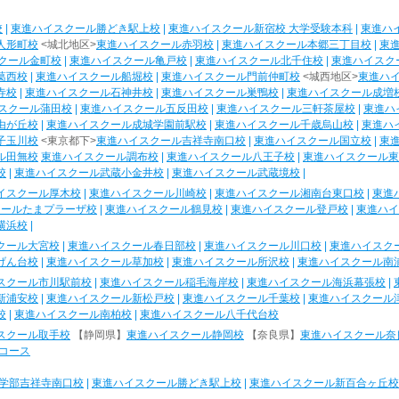
校
|
東進ハイスクール勝どき駅上校
|
東進ハイスクール新宿校 大学受験本科
|
東進ハ
人形町校
<城北地区>
東進ハイスクール赤羽校
|
東進ハイスクール本郷三丁目校
|
東
クール金町校
|
東進ハイスクール亀戸校
|
東進ハイスクール北千住校
|
東進ハイスク
葛西校
|
東進ハイスクール船堀校
|
東進ハイスクール門前仲町校
<城西地区>
東進ハ
寺校
|
東進ハイスクール石神井校
|
東進ハイスクール巣鴨校
|
東進ハイスクール成増
スクール蒲田校
|
東進ハイスクール五反田校
|
東進ハイスクール三軒茶屋校
|
東進ハ
由が丘校
|
東進ハイスクール成城学園前駅校
|
東進ハイスクール千歳烏山校
|
東進ハ
子玉川校
<東京都下>
東進ハイスクール吉祥寺南口校
|
東進ハイスクール国立校
|
東
ル田無校
東進ハイスクール調布校
|
東進ハイスクール八王子校
|
東進ハイスクール東
校
|
東進ハイスクール武蔵小金井校
|
東進ハイスクール武蔵境校
|
イスクール厚木校
|
東進ハイスクール川崎校
|
東進ハイスクール湘南台東口校
|
東進
クールたまプラーザ校
|
東進ハイスクール鶴見校
|
東進ハイスクール登戸校
|
東進ハイ
横浜校
|
クール大宮校
|
東進ハイスクール春日部校
|
東進ハイスクール川口校
|
東進ハイスク
げん台校
|
東進ハイスクール草加校
|
東進ハイスクール所沢校
|
東進ハイスクール南
スクール市川駅前校
|
東進ハイスクール稲毛海岸校
|
東進ハイスクール海浜幕張校
|
新浦安校
|
東進ハイスクール新松戸校
|
東進ハイスクール千葉校
|
東進ハイスクール
校
|
東進ハイスクール南柏校
|
東進ハイスクール八千代台校
スクール取手校
【静岡県】
東進ハイスクール静岡校
【奈良県】
東進ハイスクール奈
コース
学部吉祥寺南口校
|
東進ハイスクール勝どき駅上校
|
東進ハイスクール新百合ヶ丘校