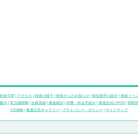
井校TOP
|
アクセス
|
校舎の様子
|
校舎からのお知らせ
|
担任助手の紹介
|
校舎イベ
案内
|
実力講師陣
|
合格実績
|
東進模試
|
学費・申込手続き
|
東進生向けPOS
|
資料
1日体験
|
東進広告ギャラリー
|
プライバシー・ポリシー
|
サイトマップ