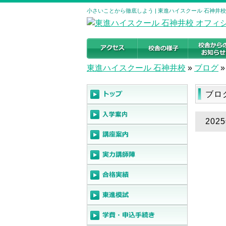
小さいことから徹底しよう | 東進ハイスクール 石神井
東進ハイスクール 石神井校
»
ブログ
»
ブロ
20