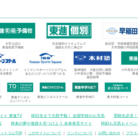
大学入試の
完全個別カリキュラムで
総合型・学校推薦型選
東進衛星予備校
成績を大巾に伸ばす
大学受験の早稲田
たスイミング
イトマンスポーツスクエアなら
阪神地区・大阪北摂に展開
小中高生の
水泳教室
あなたにぴったりが見つかる
小中高生の塾・現役予備校
東
個別指導
校
東進ビジネススクール
東進中学NET
東大特進コース
東進デジタル
ユニバーシティ
ト 東進TV
90日先まで大胆予報！ 全国学校のお天気
受験生必見！
言
将来の夢や進路を見つけよう 未来発見サイト
時刻も天気もイベン
ットコムTOP
｜
このサイトについて
｜
リンクについて
｜
お問い合わせ
｜
プライ