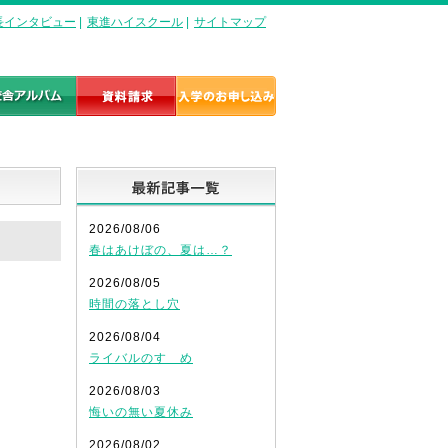
長インタビュー
|
東進ハイスクール
|
サイトマップ
最新記事一覧
2026/08/06
春はあけぼの、夏は…？
2026/08/05
時間の落とし穴
2026/08/04
ライバルのすゝめ
2026/08/03
悔いの無い夏休み
2026/08/02