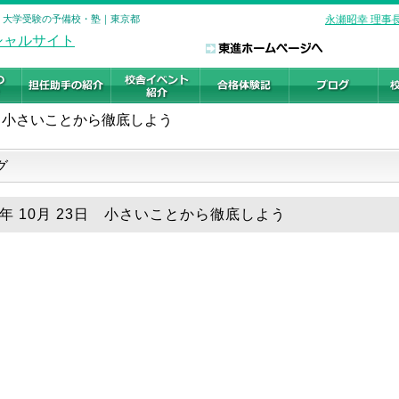
校 大学受験の予備校・塾｜東京都
永瀬昭幸 理事
小さいことから徹底しよう
グ
25年 10月 23日 小さいことから徹底しよう