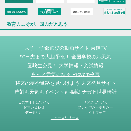
教育力こそが、国力だと思う。
大学・学部選びの動画サイト 東進TV
90日先まで大胆予報！ 全国学校のお天気
受験生必見！ 大学情報・入試情報
きっと元気になる Proverb格言
将来の夢や進路を見つけよう 未来発見サイト
時刻も天気もイベントも掲載! ナガセ世界時計
このサイトについて
リンクについて
お問い合わせ
プライバシーポリシー
データ利用
サイトマップ
ニュースリリース