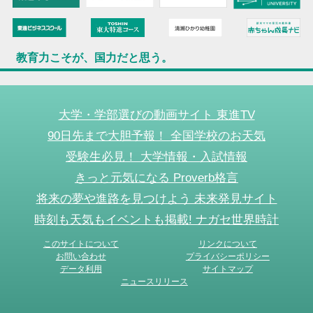
教育力こそが、国力だと思う。
大学・学部選びの動画サイト 東進TV
90日先まで大胆予報！ 全国学校のお天気
受験生必見！ 大学情報・入試情報
きっと元気になる Proverb格言
将来の夢や進路を見つけよう 未来発見サイト
時刻も天気もイベントも掲載! ナガセ世界時計
このサイトについて
リンクについて
お問い合わせ
プライバシーポリシー
データ利用
サイトマップ
ニュースリリース