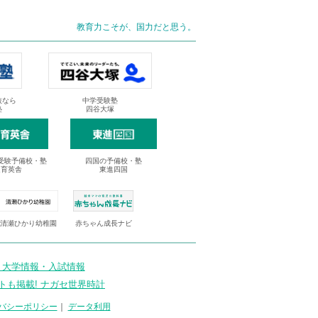
教育力こそが、国力だと思う。
抜なら
中学受験塾
塾
四谷大塚
受験予備校・塾
四国の予備校・塾
進育英舎
東進四国
清瀬ひかり幼稚園
赤ちゃん成長ナビ
 大学情報・入試情報
トも掲載! ナガセ世界時計
バシーポリシー
｜
データ利用