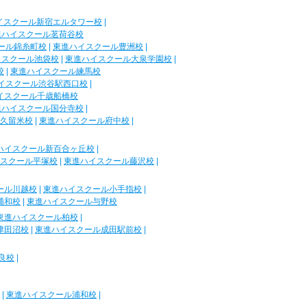
イスクール新宿エルタワー校
|
進ハイスクール茗荷谷校
ール錦糸町校
|
東進ハイスクール豊洲校
|
イスクール池袋校
|
東進ハイスクール大泉学園校
|
校
|
東進ハイスクール練馬校
イスクール渋谷駅西口校
|
イスクール千歳船橋校
進ハイスクール国分寺校
|
久留米校
|
東進ハイスクール府中校
|
ハイスクール新百合ヶ丘校
|
スクール平塚校
|
東進ハイスクール藤沢校
|
ール川越校
|
東進ハイスクール小手指校
|
浦和校
|
東進ハイスクール与野校
東進ハイスクール柏校
|
津田沼校
|
東進ハイスクール成田駅前校
|
良校
|
|
東進ハイスクール浦和校
|