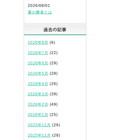
2026/08/01
夏の勝者とは
過去の記事
2026年8月
(6)
2026年7月
(22)
2026年6月
(29)
2026年5月
(28)
2026年4月
(26)
2026年3月
(39)
2026年2月
(49)
2026年1月
(25)
2025年12月
(26)
2025年11月
(28)