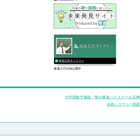
東進広告ギャラリー
東進のTVCM公開中
大学受験予備校・塾の東進ハイスクール石神
合格システム
|
講座