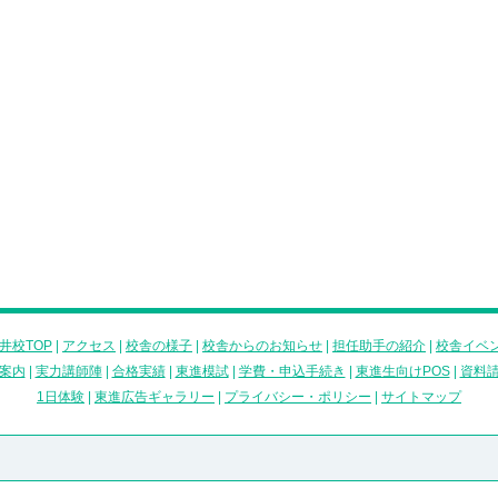
井校TOP
|
アクセス
|
校舎の様子
|
校舎からのお知らせ
|
担任助手の紹介
|
校舎イベ
案内
|
実力講師陣
|
合格実績
|
東進模試
|
学費・申込手続き
|
東進生向けPOS
|
資料
1日体験
|
東進広告ギャラリー
|
プライバシー・ポリシー
|
サイトマップ