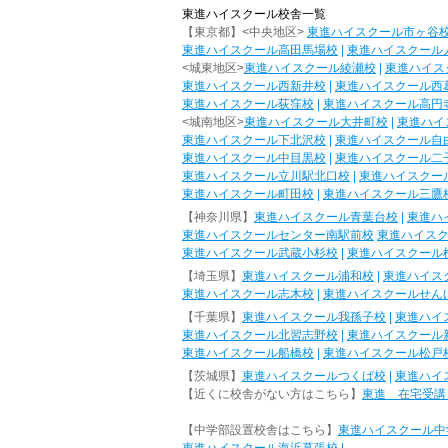
東進ハイスクール校舎一覧
【東京都】<中央地区>
東進ハイスクール市ヶ谷
東進ハイスクール高田馬場校
|
東進ハイスクール
<城東地区>
東進ハイスクール綾瀬校
|
東進ハイス
東進ハイスクール西新井校
|
東進ハイスクール西
東進ハイスクール荻窪校
|
東進ハイスクール高円
<城南地区>
東進ハイスクール大井町校
|
東進ハイ
東進ハイスクール下北沢校
|
東進ハイスクール自
東進ハイスクール中目黒校
|
東進ハイスクール二
東進ハイスクール立川駅北口校
|
東進ハイスクー
東進ハイスクール町田校
|
東進ハイスクール三鷹
【神奈川県】
東進ハイスクール青葉台校
|
東進ハ
東進ハイスクールセンター南駅前校
東進ハイス
東進ハイスクール武蔵小杉校
|
東進ハイスクール
【埼玉県】
東進ハイスクール浦和校
|
東進ハイス
東進ハイスクール志木校
|
東進ハイスクールせん
【千葉県】
東進ハイスクール我孫子校
|
東進ハイ
東進ハイスクール北習志野校
|
東進ハイスクール
東進ハイスクール船橋校
|
東進ハイスクール松戸
【茨城県】
東進ハイスクールつくば校
|
東進ハイ
【近くに校舎がない方はこちら】
東進 在宅受講
【中学部設置校舎はこちら】
東進ハイスクール中