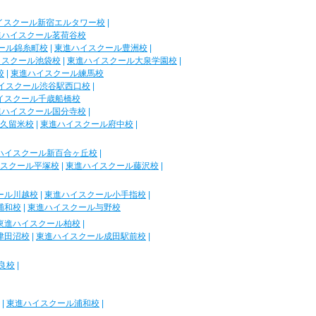
イスクール新宿エルタワー校
|
進ハイスクール茗荷谷校
ール錦糸町校
|
東進ハイスクール豊洲校
|
イスクール池袋校
|
東進ハイスクール大泉学園校
|
校
|
東進ハイスクール練馬校
イスクール渋谷駅西口校
|
イスクール千歳船橋校
進ハイスクール国分寺校
|
久留米校
|
東進ハイスクール府中校
|
ハイスクール新百合ヶ丘校
|
スクール平塚校
|
東進ハイスクール藤沢校
|
ール川越校
|
東進ハイスクール小手指校
|
浦和校
|
東進ハイスクール与野校
東進ハイスクール柏校
|
津田沼校
|
東進ハイスクール成田駅前校
|
良校
|
|
東進ハイスクール浦和校
|