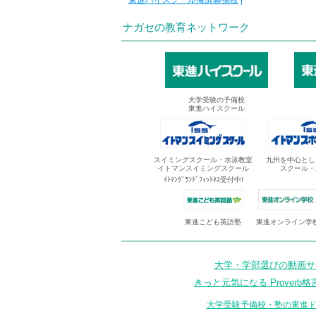
東進ハイスクール海浜幕張校
|
ナガセの教育ネットワーク
大学受験の予備校
東進ハイスクール
スイミングスクール・水泳教室
九州を中心とし
イトマンスイミングスクール
スクール・
ｲﾄﾏﾝｸﾞﾗﾝﾄﾞﾌｨｯﾄﾈｽ受付中!
東進オンライン学
東進こども英語塾
大学・学部選びの動画サイ
きっと元気になる Proverb格
大学受験予備校・塾の東進ド