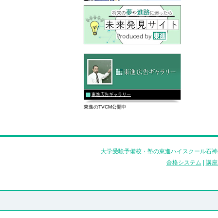
東進広告ギャラリー
東進のTVCM公開中
大学受験予備校・塾の東進ハイスクール石神
合格システム
|
講座