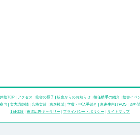
井校TOP
|
アクセス
|
校舎の様子
|
校舎からのお知らせ
|
担任助手の紹介
|
校舎イベ
案内
|
実力講師陣
|
合格実績
|
東進模試
|
学費・申込手続き
|
東進生向けPOS
|
資料
1日体験
|
東進広告ギャラリー
|
プライバシー・ポリシー
|
サイトマップ