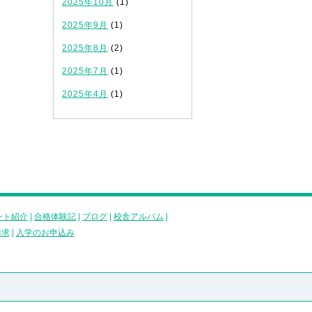
2025年10月
(1)
2025年9月
(1)
2025年8月
(2)
2025年7月
(1)
2025年4月
(1)
ント紹介
|
合格体験記
|
ブログ
|
校舎アルバム
|
請求
|
入学のお申込み