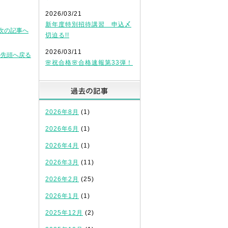
2026/03/21
新年度特別招待講習 申込〆
次の記事へ
切迫る!!
2026/03/11
の先頭へ戻る
🌸祝合格🌸合格速報第33弾！
過去の記事
2026年8月
(1)
2026年6月
(1)
2026年4月
(1)
2026年3月
(11)
2026年2月
(25)
2026年1月
(1)
2025年12月
(2)