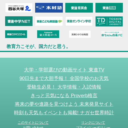
教育力こそが、国力だと思う。
大学・学部選びの動画サイト 東進TV
90日先まで大胆予報！ 全国学校のお天気
受験生必見！ 大学情報・入試情報
きっと元気になる Proverb格言
将来の夢や進路を見つけよう 未来発見サイト
時刻も天気もイベントも掲載! ナガセ世界時計
このサイトについて
リンクについて
お問い合わせ
プライバシーポリシー