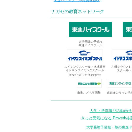
東進ハイスクール海浜幕張校
|
ナガセの教育ネットワーク
大学受験の予備校
東進ハイスクール
スイミングスクール・水泳教室
九州を中心とし
イトマンスイミングスクール
スクール・
ｲﾄﾏﾝｸﾞﾗﾝﾄﾞﾌｨｯﾄﾈｽ受付中!
東進オンライン学
東進こども英語塾
大学・学部選びの動画サイ
きっと元気になる Proverb格
大学受験予備校・塾の東進ド