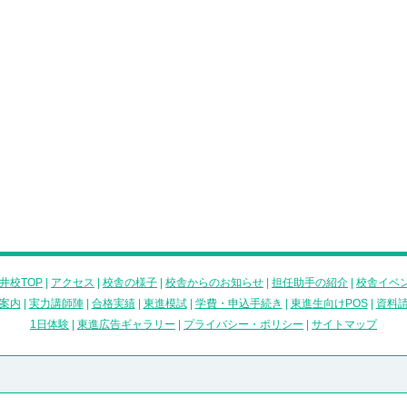
井校TOP
|
アクセス
|
校舎の様子
|
校舎からのお知らせ
|
担任助手の紹介
|
校舎イベ
案内
|
実力講師陣
|
合格実績
|
東進模試
|
学費・申込手続き
|
東進生向けPOS
|
資料
1日体験
|
東進広告ギャラリー
|
プライバシー・ポリシー
|
サイトマップ