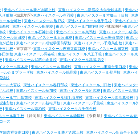
校
|
東進ハイスクール勝どき駅上校
|
東進ハイスクール新宿校 大学受験本科
|
東進ハ
人形町校
<城北地区>
東進ハイスクール赤羽校
|
東進ハイスクール本郷三丁目校
|
東
クール金町校
|
東進ハイスクール亀戸校
|
東進ハイスクール北千住校
|
東進ハイスク
葛西校
|
東進ハイスクール船堀校
|
東進ハイスクール門前仲町校
<城西地区>
東進ハ
寺校
|
東進ハイスクール石神井校
|
東進ハイスクール巣鴨校
|
東進ハイスクール成増
スクール蒲田校
|
東進ハイスクール五反田校
|
東進ハイスクール三軒茶屋校
|
東進ハ
由が丘校
|
東進ハイスクール成城学園前駅校
|
東進ハイスクール千歳烏山校
|
東進ハ
子玉川校
<東京都下>
東進ハイスクール吉祥寺南口校
|
東進ハイスクール国立校
|
東
ル田無校
東進ハイスクール調布校
|
東進ハイスクール八王子校
|
東進ハイスクール東
校
|
東進ハイスクール武蔵小金井校
|
東進ハイスクール武蔵境校
|
イスクール厚木校
|
東進ハイスクール川崎校
|
東進ハイスクール湘南台東口校
|
東進
クールたまプラーザ校
|
東進ハイスクール鶴見校
|
東進ハイスクール登戸校
|
東進ハイ
横浜校
|
クール大宮校
|
東進ハイスクール春日部校
|
東進ハイスクール川口校
|
東進ハイスク
げん台校
|
東進ハイスクール草加校
|
東進ハイスクール所沢校
|
東進ハイスクール南
スクール市川駅前校
|
東進ハイスクール稲毛海岸校
|
東進ハイスクール海浜幕張校
|
新浦安校
|
東進ハイスクール新松戸校
|
東進ハイスクール千葉校
|
東進ハイスクール
校
|
東進ハイスクール南柏校
|
東進ハイスクール八千代台校
スクール取手校
【静岡県】
東進ハイスクール静岡校
【奈良県】
東進ハイスクール奈
コース
学部吉祥寺南口校
|
東進ハイスクール勝どき駅上校
|
東進ハイスクール新百合ヶ丘校