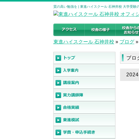
質の高い勉強を | 東進ハイスクール 石神井校 大学受
東進ハイスクール 石神井校
»
ブログ
»
ブロ
202