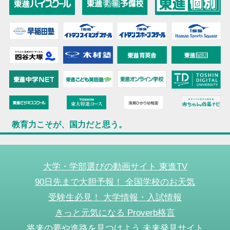
教育力こそが、国力だと思う。
大学・学部選びの動画サイト 東進TV
90日先まで大胆予報！ 全国学校のお天気
受験生必見！ 大学情報・入試情報
きっと元気になる Proverb格言
将来の夢や進路を見つけよう 未来発見サイト