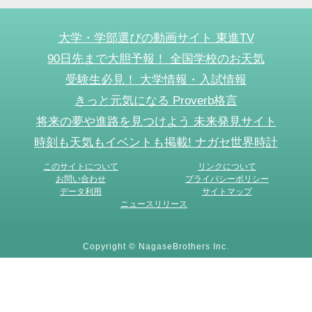
大学・学部選びの動画サイト 東進TV
90日先まで大胆予報！ 全国学校のお天気
受験生必見！ 大学情報・入試情報
きっと元気になる Proverb格言
将来の夢や進路を見つけよう 未来発見サイト
時刻も天気もイベントも掲載! ナガセ世界時計
このサイトについて
リンクについて
お問い合わせ
プライバシーポリシー
データ利用
サイトマップ
ニュースリリース
Copyright © NagaseBrothers Inc.