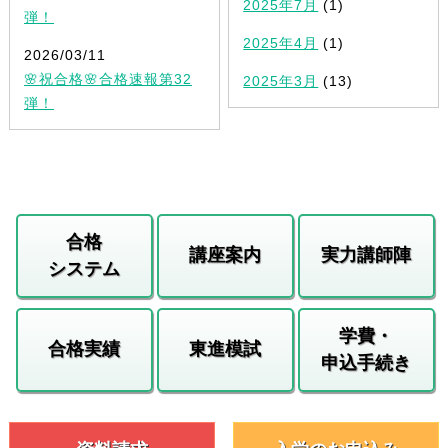
2025年7月
(1)
弾！
2025年4月
(1)
2026/03/11
🌸祝合格🌸合格速報第32
2025年3月
(13)
弾！
合格
講座案内
実力講師陣
システム
学費・
合格実績
東進模試
申込手続き