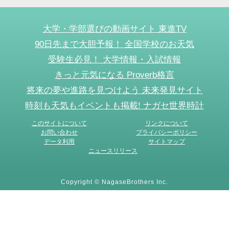
大学・学部選びの動画サイト 東進TV
90日先まで大胆予報！ 全国学校のお天気
受験生必見！ 大学情報・入試情報
きっと元気になる Proverb格言
将来の夢や進路を見つけよう 未来発見サイト
時刻も天気もイベントも掲載! ナガセ世界時計
このサイトについて
リンクについて
お問い合わせ
プライバシーポリシー
データ利用
サイトマップ
ニュースリリース
Copyright © NagaseBrothers Inc.