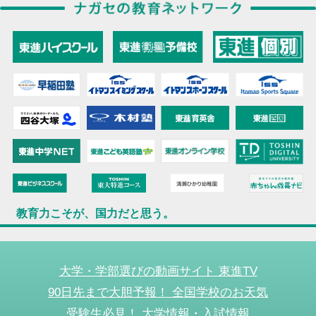
教育力こそが、国力だと思う。
大学・学部選びの動画サイト 東進TV
90日先まで大胆予報！ 全国学校のお天気
受験生必見！ 大学情報・入試情報