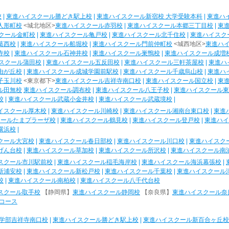
校
|
東進ハイスクール勝どき駅上校
|
東進ハイスクール新宿校 大学受験本科
|
東進ハ
人形町校
<城北地区>
東進ハイスクール赤羽校
|
東進ハイスクール本郷三丁目校
|
東
クール金町校
|
東進ハイスクール亀戸校
|
東進ハイスクール北千住校
|
東進ハイスク
葛西校
|
東進ハイスクール船堀校
|
東進ハイスクール門前仲町校
<城西地区>
東進ハ
寺校
|
東進ハイスクール石神井校
|
東進ハイスクール巣鴨校
|
東進ハイスクール成増
スクール蒲田校
|
東進ハイスクール五反田校
|
東進ハイスクール三軒茶屋校
|
東進ハ
由が丘校
|
東進ハイスクール成城学園前駅校
|
東進ハイスクール千歳烏山校
|
東進ハ
子玉川校
<東京都下>
東進ハイスクール吉祥寺南口校
|
東進ハイスクール国立校
|
東
ル田無校
東進ハイスクール調布校
|
東進ハイスクール八王子校
|
東進ハイスクール東
校
|
東進ハイスクール武蔵小金井校
|
東進ハイスクール武蔵境校
|
イスクール厚木校
|
東進ハイスクール川崎校
|
東進ハイスクール湘南台東口校
|
東進
クールたまプラーザ校
|
東進ハイスクール鶴見校
|
東進ハイスクール登戸校
|
東進ハイ
横浜校
|
クール大宮校
|
東進ハイスクール春日部校
|
東進ハイスクール川口校
|
東進ハイスク
げん台校
|
東進ハイスクール草加校
|
東進ハイスクール所沢校
|
東進ハイスクール南
スクール市川駅前校
|
東進ハイスクール稲毛海岸校
|
東進ハイスクール海浜幕張校
|
新浦安校
|
東進ハイスクール新松戸校
|
東進ハイスクール千葉校
|
東進ハイスクール
校
|
東進ハイスクール南柏校
|
東進ハイスクール八千代台校
スクール取手校
【静岡県】
東進ハイスクール静岡校
【奈良県】
東進ハイスクール奈
コース
学部吉祥寺南口校
|
東進ハイスクール勝どき駅上校
|
東進ハイスクール新百合ヶ丘校