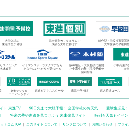
大学入試の
完全個別カリキュラムで
総合型・学校推薦型選
東進衛星予備校
成績を大巾に伸ばす
大学受験の早稲田
たスイミング
イトマンスポーツスクエアなら
阪神地区・大阪北摂に展開
小中高生の
水泳教室
あなたにぴったりが見つかる
小中高生の塾・現役予備校
東
個別指導
校
東進ビジネススクール
東進中学NET
東大特進コース
東進デジタル
ユニバーシティ
ト 東進TV
90日先まで大胆予報！ 全国学校のお天気
受験生必見！
言
将来の夢や進路を見つけよう 未来発見サイト
時刻も天気もイベン
ットコムTOP
｜
このサイトについて
｜
リンクについて
｜
お問い合わせ
｜
プライ