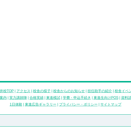
井校TOP
|
アクセス
|
校舎の様子
|
校舎からのお知らせ
|
担任助手の紹介
|
校舎イベ
案内
|
実力講師陣
|
合格実績
|
東進模試
|
学費・申込手続き
|
東進生向けPOS
|
資料
1日体験
|
東進広告ギャラリー
|
プライバシー・ポリシー
|
サイトマップ