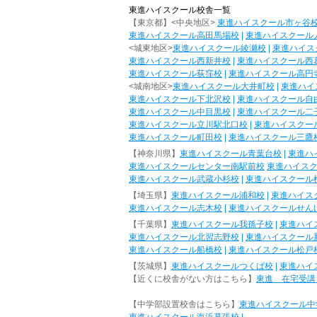
東進ハイスクール校舎一覧
【東京都】<中央地区>
東進ハイスクール市ヶ谷
東進ハイスクール高田馬場校
|
東進ハイスクール
<城東地区>
東進ハイスクール綾瀬校
|
東進ハイス
東進ハイスクール西新井校
|
東進ハイスクール西
東進ハイスクール荻窪校
|
東進ハイスクール高円
<城南地区>
東進ハイスクール大井町校
|
東進ハイ
東進ハイスクール下北沢校
|
東進ハイスクール自
東進ハイスクール中目黒校
|
東進ハイスクール二
東進ハイスクール立川駅北口校
|
東進ハイスクー
東進ハイスクール町田校
|
東進ハイスクール三鷹
【神奈川県】
東進ハイスクール青葉台校
|
東進ハ
東進ハイスクールセンター南駅前校
東進ハイス
東進ハイスクール武蔵小杉校
|
東進ハイスクール
【埼玉県】
東進ハイスクール浦和校
|
東進ハイス
東進ハイスクール志木校
|
東進ハイスクールせん
【千葉県】
東進ハイスクール我孫子校
|
東進ハイ
東進ハイスクール北習志野校
|
東進ハイスクール
東進ハイスクール船橋校
|
東進ハイスクール松戸
【茨城県】
東進ハイスクールつくば校
|
東進ハイ
【近くに校舎がない方はこちら】
東進 在宅受講
【中学部設置校舎はこちら】
東進ハイスクール中