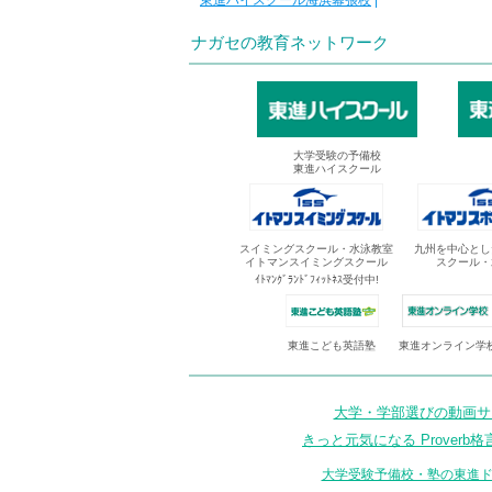
東進ハイスクール海浜幕張校
|
ナガセの教育ネットワーク
大学受験の予備校
東進ハイスクール
スイミングスクール・水泳教室
九州を中心とし
イトマンスイミングスクール
スクール・
ｲﾄﾏﾝｸﾞﾗﾝﾄﾞﾌｨｯﾄﾈｽ受付中!
東進オンライン学
東進こども英語塾
大学・学部選びの動画サイ
きっと元気になる Proverb格
大学受験予備校・塾の東進ド