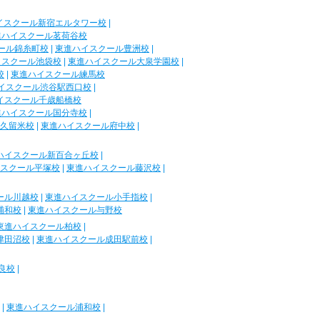
イスクール新宿エルタワー校
|
進ハイスクール茗荷谷校
ール錦糸町校
|
東進ハイスクール豊洲校
|
イスクール池袋校
|
東進ハイスクール大泉学園校
|
校
|
東進ハイスクール練馬校
イスクール渋谷駅西口校
|
イスクール千歳船橋校
進ハイスクール国分寺校
|
久留米校
|
東進ハイスクール府中校
|
ハイスクール新百合ヶ丘校
|
スクール平塚校
|
東進ハイスクール藤沢校
|
ール川越校
|
東進ハイスクール小手指校
|
浦和校
|
東進ハイスクール与野校
東進ハイスクール柏校
|
津田沼校
|
東進ハイスクール成田駅前校
|
良校
|
|
東進ハイスクール浦和校
|