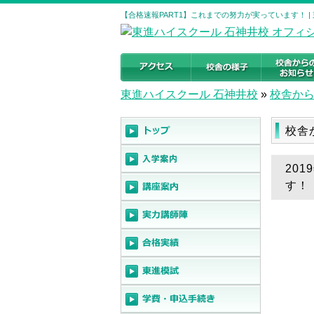
【合格速報PART1】これまでの努力が実っています！ 
東進ハイスクール 石神井校
»
校舎か
校舎
20
す！