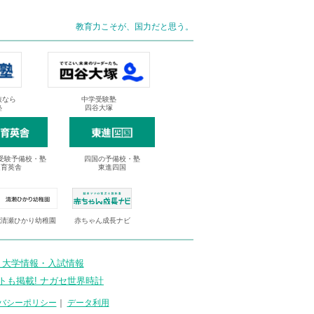
教育力こそが、国力だと思う。
抜なら
中学受験塾
塾
四谷大塚
受験予備校・塾
四国の予備校・塾
進育英舎
東進四国
清瀬ひかり幼稚園
赤ちゃん成長ナビ
 大学情報・入試情報
トも掲載! ナガセ世界時計
バシーポリシー
｜
データ利用