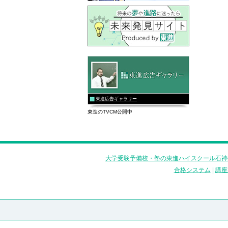
東進広告ギャラリー
東進のTVCM公開中
大学受験予備校・塾の東進ハイスクール石神
合格システム
|
講座