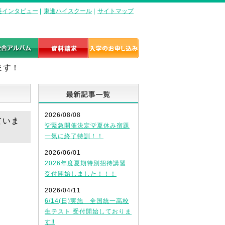
長インタビュー
|
東進ハイスクール
|
サイトマップ
ます！
最新記事一覧
2026/08/08
ていま
💡緊急開催決定💡夏休み宿題
一気に終了特訓！！
2026/06/01
2026年度夏期特別招待講習
受付開始しました！！！
2026/04/11
6/14(日)実施 全国統一高校
生テスト 受付開始しておりま
す‼