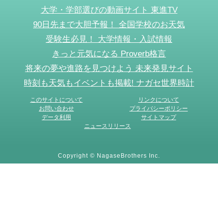
大学・学部選びの動画サイト 東進TV
90日先まで大胆予報！ 全国学校のお天気
受験生必見！ 大学情報・入試情報
きっと元気になる Proverb格言
将来の夢や進路を見つけよう 未来発見サイト
時刻も天気もイベントも掲載! ナガセ世界時計
このサイトについて
リンクについて
お問い合わせ
プライバシーポリシー
データ利用
サイトマップ
ニュースリリース
Copyright © NagaseBrothers Inc.