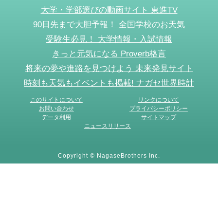
大学・学部選びの動画サイト 東進TV
90日先まで大胆予報！ 全国学校のお天気
受験生必見！ 大学情報・入試情報
きっと元気になる Proverb格言
将来の夢や進路を見つけよう 未来発見サイト
時刻も天気もイベントも掲載! ナガセ世界時計
このサイトについて
リンクについて
お問い合わせ
プライバシーポリシー
データ利用
サイトマップ
ニュースリリース
Copyright © NagaseBrothers Inc.