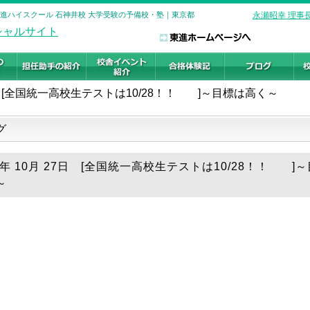
| 東進ハイスクール 石神井校 大学受験の予備校・塾｜東京都
永瀬昭幸 理事
[全国統一高校生テストは10/28！！ ]～目標は高く～
グ
18年 10月 27日 [全国統一高校生テストは10/28！！ ]
～