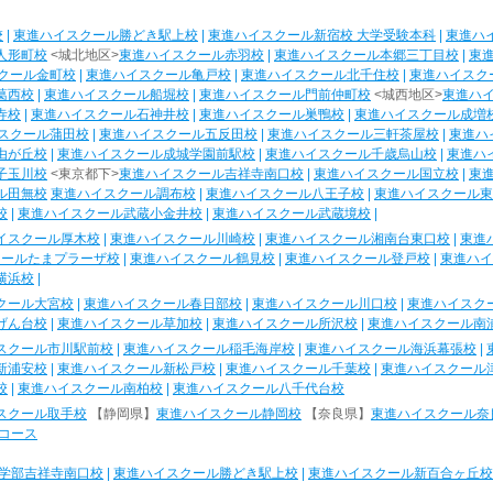
校
|
東進ハイスクール勝どき駅上校
|
東進ハイスクール新宿校 大学受験本科
|
東進ハ
人形町校
<城北地区>
東進ハイスクール赤羽校
|
東進ハイスクール本郷三丁目校
|
東
クール金町校
|
東進ハイスクール亀戸校
|
東進ハイスクール北千住校
|
東進ハイスク
葛西校
|
東進ハイスクール船堀校
|
東進ハイスクール門前仲町校
<城西地区>
東進ハ
寺校
|
東進ハイスクール石神井校
|
東進ハイスクール巣鴨校
|
東進ハイスクール成増
スクール蒲田校
|
東進ハイスクール五反田校
|
東進ハイスクール三軒茶屋校
|
東進ハ
由が丘校
|
東進ハイスクール成城学園前駅校
|
東進ハイスクール千歳烏山校
|
東進ハ
子玉川校
<東京都下>
東進ハイスクール吉祥寺南口校
|
東進ハイスクール国立校
|
東
ル田無校
東進ハイスクール調布校
|
東進ハイスクール八王子校
|
東進ハイスクール東
校
|
東進ハイスクール武蔵小金井校
|
東進ハイスクール武蔵境校
|
イスクール厚木校
|
東進ハイスクール川崎校
|
東進ハイスクール湘南台東口校
|
東進
クールたまプラーザ校
|
東進ハイスクール鶴見校
|
東進ハイスクール登戸校
|
東進ハイ
横浜校
|
クール大宮校
|
東進ハイスクール春日部校
|
東進ハイスクール川口校
|
東進ハイスク
げん台校
|
東進ハイスクール草加校
|
東進ハイスクール所沢校
|
東進ハイスクール南
スクール市川駅前校
|
東進ハイスクール稲毛海岸校
|
東進ハイスクール海浜幕張校
|
新浦安校
|
東進ハイスクール新松戸校
|
東進ハイスクール千葉校
|
東進ハイスクール
校
|
東進ハイスクール南柏校
|
東進ハイスクール八千代台校
スクール取手校
【静岡県】
東進ハイスクール静岡校
【奈良県】
東進ハイスクール奈
コース
学部吉祥寺南口校
|
東進ハイスクール勝どき駅上校
|
東進ハイスクール新百合ヶ丘校