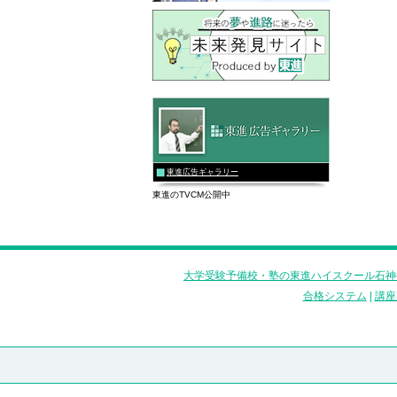
東進広告ギャラリー
東進のTVCM公開中
大学受験予備校・塾の東進ハイスクール石神
合格システム
|
講座