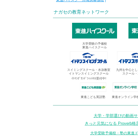
東進ハイスクール海浜幕張校
|
ナガセの教育ネットワーク
大学受験の予備校
東進ハイスクール
スイミングスクール・水泳教室
九州を中心とし
イトマンスイミングスクール
スクール・
ｲﾄﾏﾝｸﾞﾗﾝﾄﾞﾌｨｯﾄﾈｽ受付中!
東進オンライン学
東進こども英語塾
大学・学部選びの動画サイ
きっと元気になる Proverb格
大学受験予備校・塾の東進ド