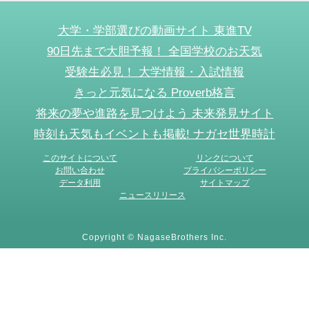
大学・学部選びの動画サイト 東進TV
90日先まで大胆予報！ 全国学校のお天気
受験生必見！ 大学情報・入試情報
きっと元気になる Proverb格言
将来の夢や進路を見つけよう 未来発見サイト
時刻も天気もイベントも掲載! ナガセ世界時計
このサイトについて
リンクについて
お問い合わせ
プライバシーポリシー
データ利用
サイトマップ
ニュースリリース
Copyright © NagaseBrothers Inc.