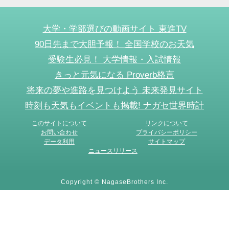
大学・学部選びの動画サイト 東進TV
90日先まで大胆予報！ 全国学校のお天気
受験生必見！ 大学情報・入試情報
きっと元気になる Proverb格言
将来の夢や進路を見つけよう 未来発見サイト
時刻も天気もイベントも掲載! ナガセ世界時計
このサイトについて
リンクについて
お問い合わせ
プライバシーポリシー
データ利用
サイトマップ
ニュースリリース
Copyright © NagaseBrothers Inc.