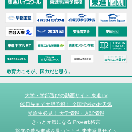
教育力こそが、国力だと思う。
大学・学部選びの動画サイト 東進TV
90日先まで大胆予報！ 全国学校のお天気
受験生必見！ 大学情報・入試情報
きっと元気になる Proverb格言
将来の夢や進路を見つけよう 未来発見サイト