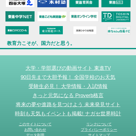
教育力こそが、国力だと思う。
大学・学部選びの動画サイト 東進TV
90日先まで大胆予報！ 全国学校のお天気
受験生必見！ 大学情報・入試情報
きっと元気になる Proverb格言
将来の夢や進路を見つけよう 未来発見サイト
時刻も天気もイベントも掲載! ナガセ世界時計
このサイトについて
リンクについて
お問い合わせ
プライバシーポリシー
データ利用
サイトマップ