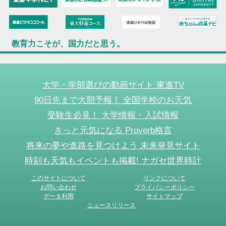
教育力こそが、国力だと思う。
大学・学部選びの動画サイト 東進TV
90日先まで大胆予報！ 全国学校のお天気
受験生必見！ 大学情報・入試情報
きっと元気になる Proverb格言
将来の夢や進路を見つけよう 未来発見サイト
時刻も天気もイベントも掲載! ナガセ世界時計
このサイトについて
リンクについて
お問い合わせ
プライバシーポリシー
データ利用
サイトマップ
ニュースリリース